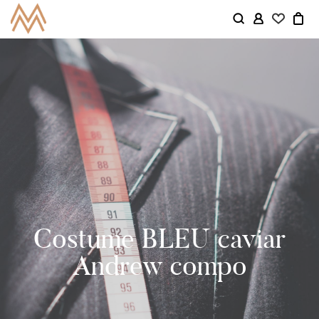
Costume BLEU caviar
Andrew compo