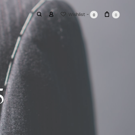
Wishlist -
0
0
5