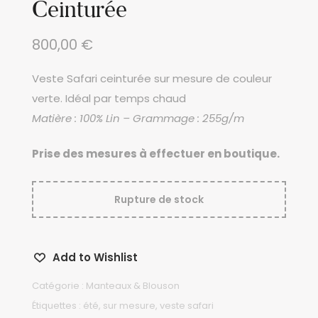
Ceinturée
800,00
€
Veste Safari ceinturée sur mesure de couleur
verte. Idéal par temps chaud
Matière : 100% Lin – Grammage : 255g/m
Prise des mesures à effectuer en boutique.
Rupture de stock
Add to Wishlist
Catégorie :
Manteaux & Blouson
Étiquettes :
été
,
sur mesure
,
veste safari