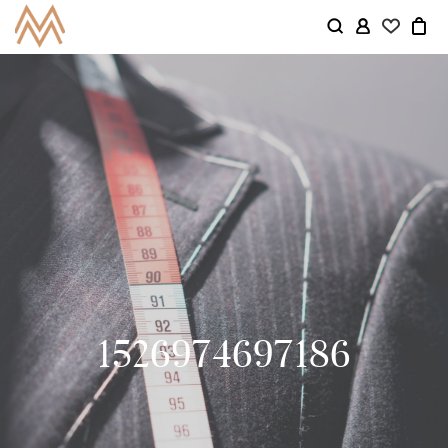
1526974697186